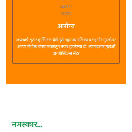
आरोग्य
जयाबाई सुतार हॉस्पिटल येथे पुणे महानगरपालिका व महापौर मुरलीधर
अण्णा मोहोळ यांच्या प्रयत्नांतून तयार झालेल्या डॉ. श्यामाप्रसाद मुखर्जी
डायग्नोस्टिक्स सेंटर
नमस्कार...