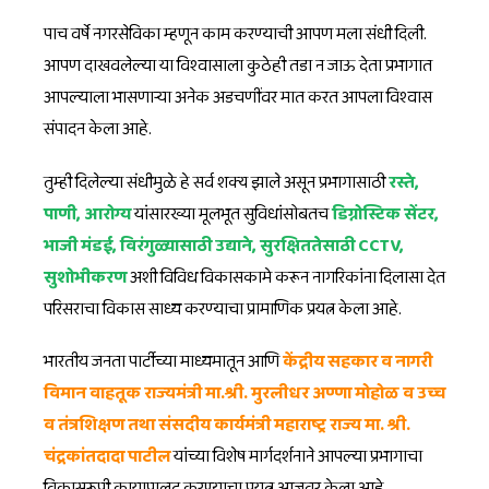
पाच वर्षे नगरसेविका म्हणून काम करण्याची आपण मला संधी दिली.
आपण दाखवलेल्या या विश्वासाला कुठेही तडा न जाऊ देता प्रभागात
आपल्याला भासणाऱ्या अनेक अडचणींवर मात करत आपला विश्वास
संपादन केला आहे.
तुम्ही दिलेल्या संधीमुळे हे सर्व शक्य झाले असून प्रभागासाठी
रस्ते,
पाणी,
आरोग्य
यांसारख्या मूलभूत सुविधांसोबतच
डिग्नोस्टिक सेंटर,
भाजी मंडई, विरंगुळ्यासाठी उद्याने, सुरक्षिततेसाठी CCTV,
सुशोभीकरण
अशी विविध विकासकामे करून नागरिकांना दिलासा देत
परिसराचा विकास साध्य करण्याचा प्रामाणिक प्रयत्न केला आहे.
भारतीय जनता पार्टीच्या माध्यमातून आणि
केंद्रीय सहकार व नागरी
विमान वाहतूक राज्यमंत्री मा.श्री. मुरलीधर अण्णा मोहोळ व उच्च
व तंत्रशिक्षण तथा संसदीय कार्यमंत्री महाराष्ट्र राज्य मा. श्री.
चंद्रकांतदादा पाटील
यांच्या विशेष मार्गदर्शनाने आपल्या प्रभागाचा
विकासरूपी कायापालट करण्याचा प्रयत्न आजवर केला आहे.