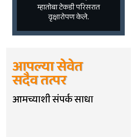
म्हातोबा टेकडी परिसरात
वृक्षारोपण केले.
आपल्या सेवेत
सदैव तत्पर
आमच्याशी संपर्क साधा